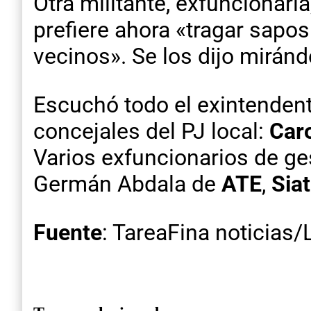
Otra militante, exfuncionaria
prefiere ahora «tragar sapos
vecinos». Se los dijo mirándo
Escuchó todo el exintenden
concejales del PJ local:
Caro
Varios exfuncionarios de ge
Germán Abdala de
ATE
,
Sia
Fuente
: TareaFina noticias