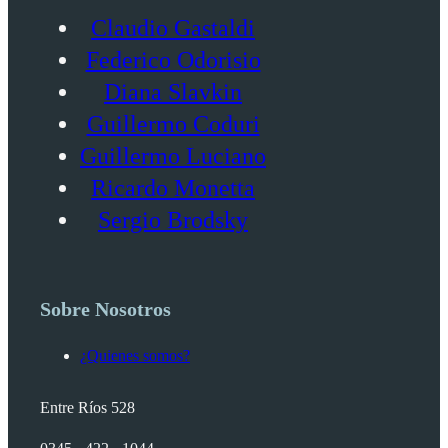
Claudio Gastaldi
Federico Odorisio
Diana Slavkin
Guillermo Coduri
Guillermo Luciano
Ricardo Monetta
Sergio Brodsky
Sobre Nosotros
¿Quienes somos?
Entre Ríos 528