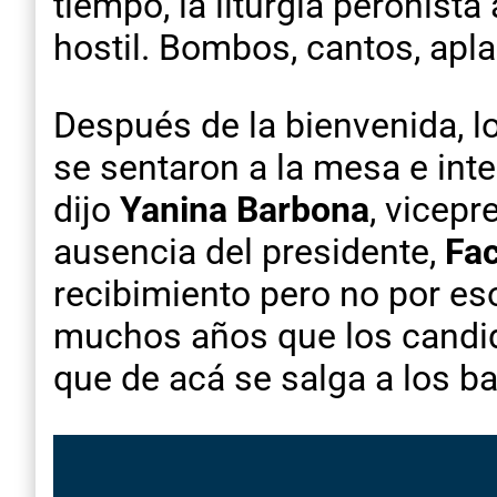
tiempo, la liturgia peronist
hostil. Bombos, cantos, apla
Después de la bienvenida, lo
se sentaron a la mesa e inten
dijo
Yanina Barbona
, vicepr
ausencia del presidente,
Fac
recibimiento pero no por es
muchos años que los candida
que de acá se salga a los bar