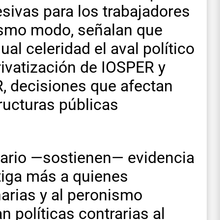
sivas para los trabajadores
mismo modo, señalan que
al celeridad el aval político
rivatización de IOSPER y
R, decisiones que afectan
ructuras públicas
inario —sostienen— evidencia
tiga más a quienes
arias y al peronismo
n políticas contrarias al