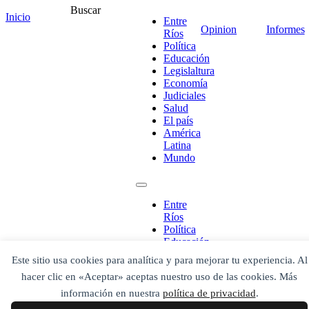
Buscar
Inicio
Entre
Opinion
Informes
Ríos
Escribe aquí abajo lo que desees buscar
Política
luego presiona el botón "buscar"
Educación
Buscar
Buscar
Legislaltura
O bien prueba
Economía
Buscar en el archivo
Judiciales
Salud
El país
América
Latina
Mundo
Entre
Ríos
Política
Educación
Legislaltura
Este sitio usa cookies para analítica y para mejorar tu experiencia. Al
Economía
hacer clic en «Aceptar» aceptas nuestro uso de las cookies. Más
Judiciales
Salud
información en nuestra
política de privacidad
.
El país