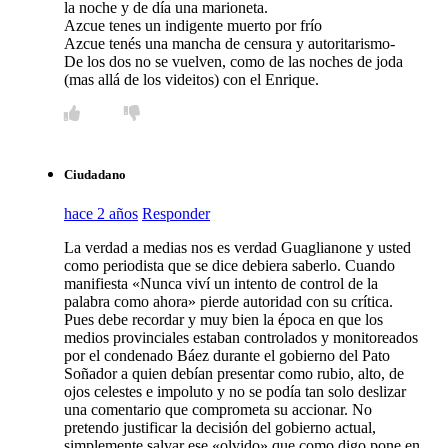
la noche y de día una marioneta.
Azcue tenes un indigente muerto por frío
Azcue tenés una mancha de censura y autoritarismo-
De los dos no se vuelven, como de las noches de joda
(mas allá de los videitos) con el Enrique.
Ciudadano
hace 2 años
Responder
La verdad a medias nos es verdad Guaglianone y usted
como periodista que se dice debiera saberlo. Cuando
manifiesta «Nunca viví un intento de control de la
palabra como ahora» pierde autoridad con su crítica.
Pues debe recordar y muy bien la época en que los
medios provinciales estaban controlados y monitoreados
por el condenado Báez durante el gobierno del Pato
Soñador a quien debían presentar como rubio, alto, de
ojos celestes e impoluto y no se podía tan solo deslizar
una comentario que comprometa su accionar. No
pretendo justificar la decisión del gobierno actual,
simplemente salvar ese «olvido» que como digo pone en