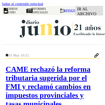
Saltar al contenido principal
IR AL
VIDEOS
INFORMES
OPINION
JUNIO
ESPECIALES
ARCHIVO
31 May 16:52
CAME rechazó la reforma
tributaria sugerida por el
FMI y reclamó cambios en
impuestos provinciales y
tasas municipales