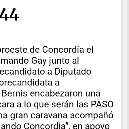
 44
oroeste de Concordia el
rmando Gay junto al
recandidato a Diputado
 precandidata a
 Bernis encabezaron una
cara a lo que serán las PASO
una gran caravana acompañó
rmando Concordia”, en apoyo