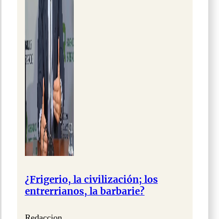
¿Frigerio, la civilización; los
entrerrianos, la barbarie?
Redaccion