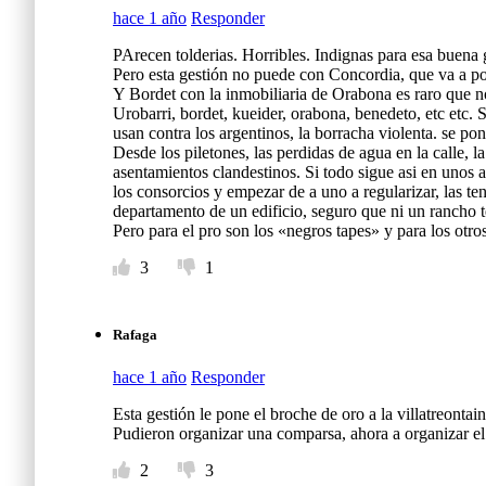
hace 1 año
Responder
PArecen tolderias. Horribles. Indignas para esa buena 
Pero esta gestión no puede con Concordia, que va a po
Y Bordet con la inmobiliaria de Orabona es raro que no
Urobarri, bordet, kueider, orabona, benedeto, etc etc.
usan contra los argentinos, la borracha violenta. se 
Desde los piletones, las perdidas de agua en la calle,
asentamientos clandestinos. Si todo sigue asi en unos 
los consorcios y empezar de a uno a regularizar, las te
departamento de un edificio, seguro que ni un rancho t
Pero para el pro son los «negros tapes» y para los ot
3
1
Rafaga
hace 1 año
Responder
Esta gestión le pone el broche de oro a la villatreont
Pudieron organizar una comparsa, ahora a organizar el
2
3