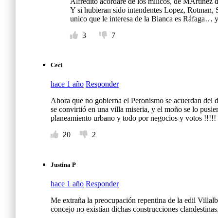
Alfredito acordare de los milicos, de MArtinez d
Y si hubieran sido intendentes Lopez, Rotman, Sa
unico que le interesa de la Bianca es Ráfaga… y 
3
7
Ceci
hace 1 año
Responder
Ahora que no gobierna el Peronismo se acuerdan del 
se convirtió en una villa miseria, y el moño se lo pus
planeamiento urbano y todo por negocios y votos !!!!!
20
2
Justina P
hace 1 año
Responder
Me extraña la preocupación repentina de la edil Villalb
concejo no existían dichas construcciones clandestina