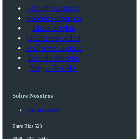
Claudio Gastaldi
Federico Odorisio
Diana Slavkin
Guillermo Coduri
Guillermo Luciano
Ricardo Monetta
Sergio Brodsky
Sobre Nosotros
¿Quienes somos?
Entre Ríos 528
0345 - 422 - 1044