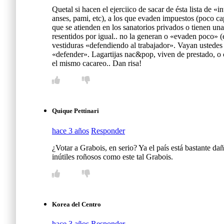
Quetal si hacen el ejerciico de sacar de ésta lista de «
anses, pami, etc), a los que evaden impuestos (poco ca
que se atienden en los sanatorios privados o tie
resentidos por igual.. no la generan o «evaden poco» (
vestiduras «defendiendo al trabajador». Vayan us
«defender». Lagartijas nac&pop, viven de prestado
el mismo cacareo.. Dan risa!
Quique Pettinari
hace 3 años
Responder
¿Votar a Grabois, en serio? Ya el país está bastante dañ
inútiles roñosos como este tal Grabois.
Korea del Centro
hace 3 años
Responder