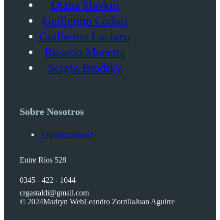
Diana Slavkin
Guillermo Coduri
Guillermo Luciano
Ricardo Monetta
Sergio Brodsky
Sobre Nosotros
¿Quienes somos?
Entre Ríos 528
0345 - 422 - 1044
crgastaldi@gmail.com
© 2024
Madryn Web
Leandro Zorrilla
Juan Aguirre