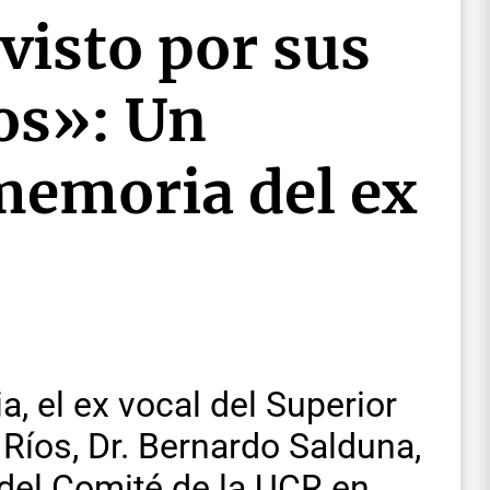
visto por sus
s»: Un
memoria del ex
, el ex vocal del Superior
 Ríos, Dr. Bernardo Salduna,
 del Comité de la UCR en