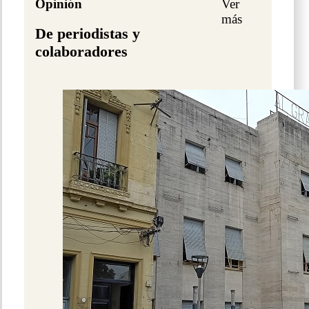
Opinión
Ver
más
De periodistas y
colaboradores