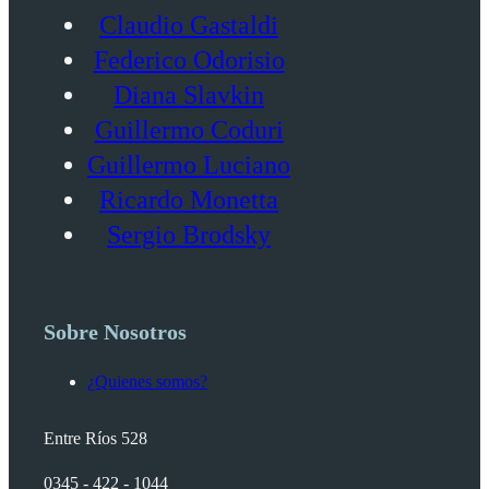
Claudio Gastaldi
Federico Odorisio
Diana Slavkin
Guillermo Coduri
Guillermo Luciano
Ricardo Monetta
Sergio Brodsky
Sobre Nosotros
¿Quienes somos?
Entre Ríos 528
0345 - 422 - 1044