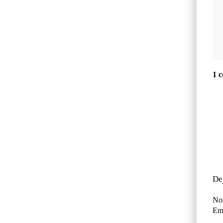
1 
De
No
Ema