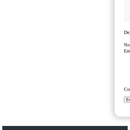
De
No
Ema
Co