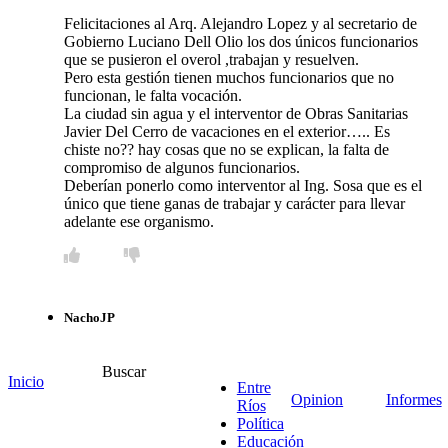
Felicitaciones al Arq. Alejandro Lopez y al secretario de
Gobierno Luciano Dell Olio los dos únicos funcionarios
que se pusieron el overol ,trabajan y resuelven.
Pero esta gestión tienen muchos funcionarios que no
funcionan, le falta vocación.
La ciudad sin agua y el interventor de Obras Sanitarias
Javier Del Cerro de vacaciones en el exterior….. Es
chiste no?? hay cosas que no se explican, la falta de
compromiso de algunos funcionarios.
Deberían ponerlo como interventor al Ing. Sosa que es el
único que tiene ganas de trabajar y carácter para llevar
adelante ese organismo.
NachoJP
hace 2 años
Responder
Buscar
Inicio
Entre
Es una buena síntesis de la actualidad política. Nación
Opinion
Informes
Ríos
abandona las ciudades del interior (parece que para Milei
Política
no somos argentinos).
Educación
Provincia juega a la obra inconclusa de los ladronzuelos