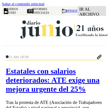
Saltar al contenido principal
IR AL
VIDEOS
INFORMES
OPINION
JUNIO
ESPECIALES
ARCHIVO
21 Abr 18:50
Estatales con salarios
deteriorados: ATE exige una
mejora urgente del 25%
Tras la protesta de ATE (Asociación de Trabajadores
del Estado) a nivel nacional y provincial, con