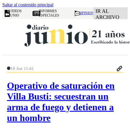
Saltar al contenido principal
IR AL
VIDEOS
INFORMES
OPINION
JUNIO
ESPECIALES
ARCHIVO
18 Jun 11:41
Operativo de saturación en
Villa Busti: secuestran un
arma de fuego y detienen a
un hombre