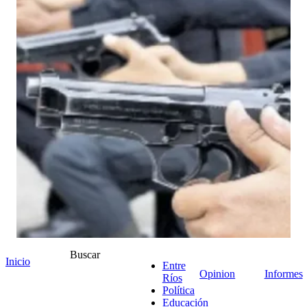
Buscar
Inicio
Entre
Opinion
Informes
Ríos
Política
+ Ver comentarios
Educación