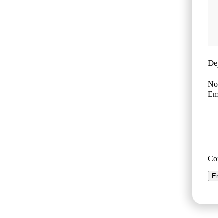
De
No
Ema
Co