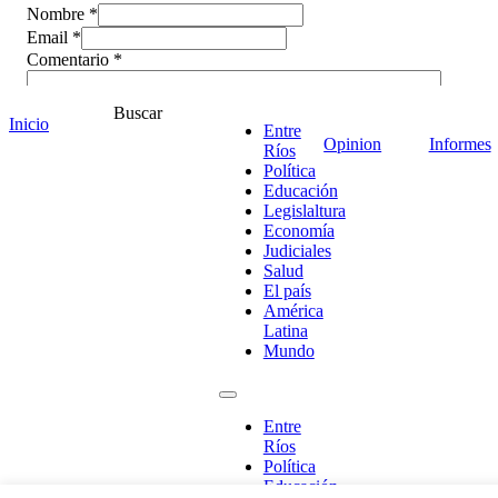
Nombre *
Email *
Comentario
*
Buscar
Inicio
Entre
Opinion
Informes
Ríos
Política
Educación
Legislaltura
Economía
Judiciales
Salud
El país
América
Latina
Mundo
¡Ponete en contacto!
Entre
Ríos
Política
Escribe aquí abajo lo que desees buscar
Educación