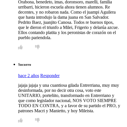
Orabona, benedeto, imas, doronsoro, marelli, familia
urribarri, hicieron escuela ahora tienen alumnos. Re
decentes, y no robaron nada. Como el juampi Aguilera
que hasta introdujo la dama juana en San Salvador.
Pedrito Baez, juanjito Canosa. Todos re buenos tipos,
que le dieron el triunfo a Milei, Frigerio y delarúa azcue.
Ellos contando platita y los peronistas de corazón on el
pueblo pariendola.
Socorro
hace 2 años
Responder
jajaja jajaja y una cuantiosa gilada Entrerriana, muy muy
desinformada, por no decir otra cosa, voto este
UNITARIO, porteñito, transformado en Entrerriano y
que como legislador nacional, NOS VOTO SIEMPRE
TODO EN CONTRA, y a favor de su partido el PRO, y
patrones Macri y Manietto, y hoy Mileista.