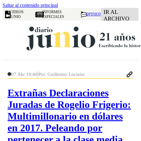
Saltar al contenido principal
IR AL
VIDEOS
INFORMES
OPINION
JUNIO
ESPECIALES
ARCHIVO
07 Abr 10:48
Por: Guillermo Luciano
Extrañas Declaraciones
Juradas de Rogelio Frigerio:
Multimillonario en dólares
en 2017. Peleando por
pertenecer a la clase media