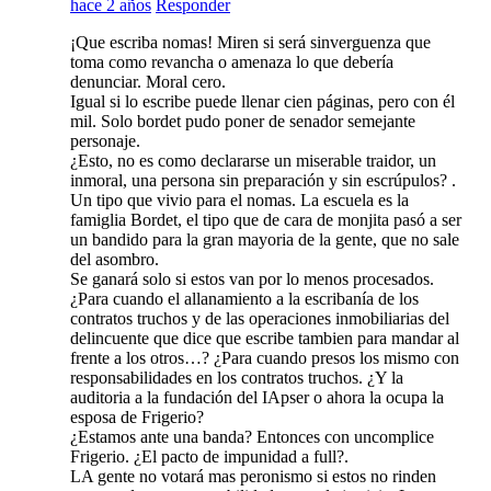
hace 2 años
Responder
¡Que escriba nomas! Miren si será sinverguenza que
toma como revancha o amenaza lo que debería
denunciar. Moral cero.
Igual si lo escribe puede llenar cien páginas, pero con él
mil. Solo bordet pudo poner de senador semejante
personaje.
¿Esto, no es como declararse un miserable traidor, un
inmoral, una persona sin preparación y sin escrúpulos? .
Un tipo que vivio para el nomas. La escuela es la
famiglia Bordet, el tipo que de cara de monjita pasó a ser
un bandido para la gran mayoria de la gente, que no sale
del asombro.
Se ganará solo si estos van por lo menos procesados.
¿Para cuando el allanamiento a la escribanía de los
contratos truchos y de las operaciones inmobiliarias del
delincuente que dice que escribe tambien para mandar al
frente a los otros…? ¿Para cuando presos los mismo con
responsabilidades en los contratos truchos. ¿Y la
auditoria a la fundación del IApser o ahora la ocupa la
esposa de Frigerio?
¿Estamos ante una banda? Entonces con uncomplice
Frigerio. ¿El pacto de impunidad a full?.
LA gente no votará mas peronismo si estos no rinden