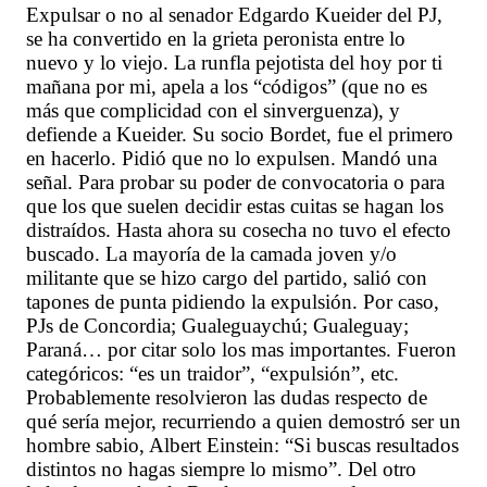
Expulsar o no al senador Edgardo Kueider del PJ,
se ha convertido en la grieta peronista entre lo
nuevo y lo viejo. La runfla pejotista del hoy por ti
mañana por mi, apela a los “códigos” (que no es
más que complicidad con el sinverguenza), y
defiende a Kueider. Su socio Bordet, fue el primero
en hacerlo. Pidió que no lo expulsen. Mandó una
señal. Para probar su poder de convocatoria o para
que los que suelen decidir estas cuitas se hagan los
distraídos. Hasta ahora su cosecha no tuvo el efecto
buscado. La mayoría de la camada joven y/o
militante que se hizo cargo del partido, salió con
tapones de punta pidiendo la expulsión. Por caso,
PJs de Concordia; Gualeguaychú; Gualeguay;
Paraná… por citar solo los mas importantes. Fueron
categóricos: “es un traidor”, “expulsión”, etc.
Probablemente resolvieron las dudas respecto de
qué sería mejor, recurriendo a quien demostró ser un
hombre sabio, Albert Einstein: “Si buscas resultados
distintos no hagas siempre lo mismo”. Del otro