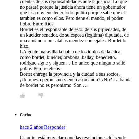
cuentas de sus reponsabilidades ante la justicia. Lo que
no pasará porque la justicia ahora tiene un gobernador
que les conviene tener todo quitito porque sabe que el
tambien es como ellos. Pero tiene el mando, el poder.
Pobre Entre Ríos.
Bordet es el responsable de esto: de sus prpiedades, de
un kueider senador, de su esposa (legitima) diputada, de
una amiano o un satalias mendez concejales. Bordet lo
hizo.
LA gente maravillada habla de los idolos de la etica
como bordet, kueider, orabona, ballay, benedetto,
rodrigue signe y siguen… Lo unico que ninguno salió
pobre. Pero re eticos
Bortet entrega la provincia y la ciudad a sus socios.
¡Un nuevo peronismo vienen asomando? ¿No? La banda
de bordet no es peronismo. Son …
Cacho
hace 2 años
Responder
Claudio, está muy claro que las resoluciones del seudo