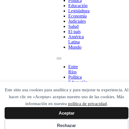
Política
Educación
Legislaltura
Economía
Judiciales
¡Ponete en contacto!
Salud
El país
América
Latina
Mundo
Escribe aquí abajo lo que desees buscar
luego presiona el botón "buscar"
Buscar
Buscar
Entre
O bien prueba
Ríos
Buscar en el archivo
Política
Educación
Legislaltura
Este sitio usa cookies para analítica y para mejorar tu experiencia. Al
Economía
hacer clic en «Aceptar» aceptas nuestro uso de las cookies. Más
Judiciales
Salud
información en nuestra
política de privacidad
.
El país
Aceptar
América
Latina
Mundo
Rechazar