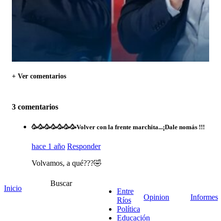
+ Ver comentarios
3 comentarios
🥳🥳🥳🥳🥳🥳🥳Volver con la frente marchita...¡Dale nomás !!!
hace 1 año
Responder
Volvamos, a qué???🤣
1
Buscar
Inicio
Entre
Opinion
Informes
Ríos
Política
Luis
Educación