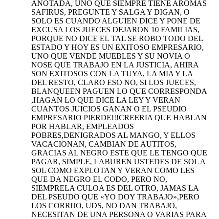
ANOTADA, UNO QUE SIEMPRE TIENE AROMAS
SAFIRUS, PREGUNTE Y SALGA Y DIGAN, O
SOLO ES CUANDO ALGUIEN DICE Y PONE DE
EXCUSA LOS JUECES DEJARON 10 FAMILIAS,
PORQUE NO DICE EL TAL SE ROBO TODO DEL
ESTADO Y HOY ES UN EXITOSO EMPRESARIO,
UNO QUE VENDE MUEBLES Y SU NOVIA O
NOSE QUE TRABAJO EN LA JUSTICIA, AHIRA
SON EXITOSOS CON LA TUYA, LA MIA Y LA
DEL RESTO, CLARO ESO NO, SI LOS JUECES,
BLANQUEEN PAGUEN LO QUE CORRESPONDA
,HAGAN LO QUE DICE LA LEY Y VERAN
CUANTOS JUICIOS GANAN O EL PSEUDIO
EMPRESARIO PIERDE!!!CREERIA QUE HABLAN
POR HABLAR, EMPLEADOS
POBRES,DENIGRADOS AL MANGO, Y ELLOS
VACACIONAN, CAMBIAN DE AUTITOS,
GRACIAS AL NEGRO ESTE QUE LE TENGO QUE
PAGAR, SIMPLE, LABUREN USTEDES DE SOL A
SOL COMO EXPLOTAN Y VERAN COMO LES
QUE DA NEGRO EL CODO, PERO NO,
SIEMPRELA CULOA ES DEL OTRO, JAMAS LA
DEL PSEUDO QUE «YO DOY TRABAJO»,PERO
LOS CORRIJO, UDS, NO DAN TRABAJO,
NECESITAN DE UNA PERSONA O VARIAS PARA