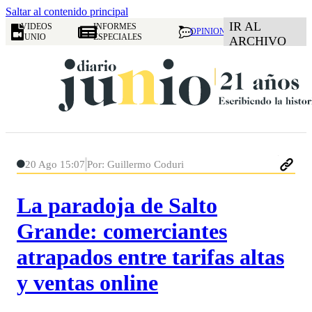
Saltar al contenido principal
IR AL
VIDEOS
INFORMES
OPINION
JUNIO
ESPECIALES
ARCHIVO
20 Ago 15:07
Por: Guillermo Coduri
La paradoja de Salto
Grande: comerciantes
atrapados entre tarifas altas
y ventas online