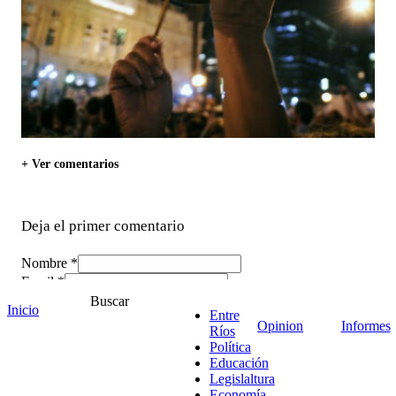
+ Ver comentarios
Deja el primer comentario
Nombre *
Email *
Comentario
*
Buscar
Inicio
Entre
Opinion
Informes
Ríos
Política
Educación
Legislaltura
Economía