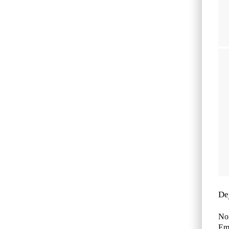
De
No
Ema