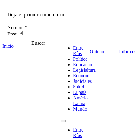
Deja el primer comentario
Nombre *
Email *
Comentario
*
Buscar
Inicio
Entre
Opinion
Informes
Ríos
Política
Educación
Legislaltura
Economía
Judiciales
Salud
El país
América
Latina
Mundo
¡Ponete en contacto!
Entre
Ríos