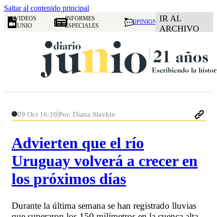
Saltar al contenido principal
IR AL
VIDEOS
INFORMES
OPINION
JUNIO
ESPECIALES
ARCHIVO
09 Oct 16:10
Por: Diana Slavkin
Advierten que el río
Uruguay volverá a crecer en
los próximos días
Durante la última semana se han registrado lluvias
que superaron los 150 milímetros en la cuenca alta