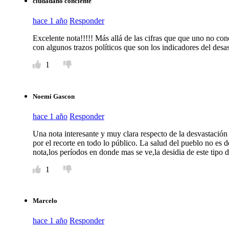
ciudadano conciente
hace 1 año
Responder
Excelente nota!!!!! Más allá de las cifras que que uno no co
con algunos trazos políticos que son los indicadores del desa
1
Noemi Gascon
hace 1 año
Responder
Una nota interesante y muy clara respecto de la desvastación
por el recorte en todo lo público. La salud del pueblo no es 
nota,los períodos en donde mas se ve,la desidia de este tipo
1
Marcelo
hace 1 año
Responder