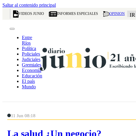
Saltar al contenido principal
VIDEOS JUNIO
INFORMES ESPECIALES
OPINION
IR
Entre
Ríos
Política
Policiales
Judiciales
Gremiales
Economía
Educación
El país
Mundo
11 Jun 08:18
La salud ¿Un negocio?