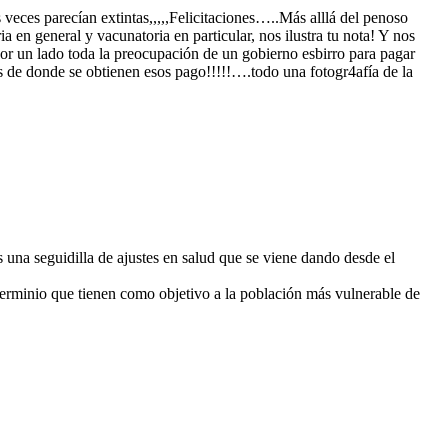
ces parecían extintas,,,,,Felicitaciones…..Más alllá del penoso
a en general y vacunatoria en particular, nos ilustra tu nota! Y nos
or un lado toda la preocupación de un gobierno esbirro para pagar
os de donde se obtienen esos pago!!!!!….todo una fotogr4afía de la
 una seguidilla de ajustes en salud que se viene dando desde el
terminio que tienen como objetivo a la población más vulnerable de