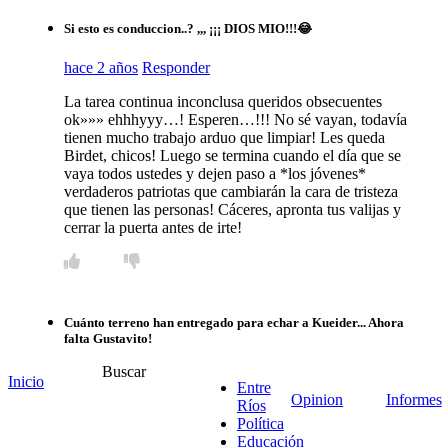
Si esto es conduccion..? ,,, ¡¡¡ DIOS MIO!!!😂
hace 2 años
Responder
La tarea continua inconclusa queridos obsecuentes
ok»»» ehhhyyy…! Esperen…!!! No sé vayan, todavía
tienen mucho trabajo arduo que limpiar! Les queda
Birdet, chicos! Luego se termina cuando el día que se
vaya todos ustedes y dejen paso a *los jóvenes*
verdaderos patriotas que cambiarán la cara de tristeza
que tienen las personas! Cáceres, apronta tus valijas y
cerrar la puerta antes de irte!
Cuánto terreno han entregado para echar a Kueider... Ahora
falta Gustavito!
Buscar
hace 2 años
Responder
Inicio
Entre
Opinion
Informes
Ríos
El cuadro de corrupción luego de Urribarri es sin lugar a
Política
dudas Gustavo Bordet. Hasta que no vea reales cambios
Educación