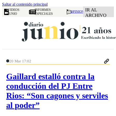
Saltar al contenido principal
IR AL
VIDEOS
INFORMES
OPINION
JUNIO
ESPECIALES
ARCHIVO
20 Mar 17:02
Gaillard estalló contra la
conducción del PJ Entre
Rios: “Son cagones y serviles
al poder”