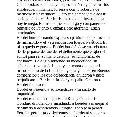
Cuanto robaste, cuanta gente, compañeros, funcionarios,
empleados, militantes, forreaste con tu soberbia de
mediocre y sinvergueza. Claro te alentaba y avalada tu
socio y cómplice Bordet. El mismo que sinvergüenza
hoy te niega. El mismo que era amigo y compañero de
primaria de Pajarito Gonzalez otro atorrante. Están
terminados.
Bordet hundié cuando explica su patrimonio denunciado
de malhabido y el y su esposa con fueros. Patéticos. El
plan quedó expuesto. Bordet hundiéndose cuando trata
de despegarse de kueider el delincuente que eligió ( el
solito) para ser su mano derecha, su funcionario de
confianza. Lo eligió sabiendo su mediocridad, su
soberbia, su venta de humo y sus mañas de meter las
manos dentro de la lata. Lo eligió cargándose en Buenos
compañeros a los que despreciaron, olvidaron y hasta
perjudicaron. Bordet es kuider y es palito Orabona.
Bordet fue macri
Bordet es Frigerio y su sociedades y su pacto de
impunidad.
Bordet es el que entrego Entre Ríos y Concordia.
Condujo dividiendo y mandando a kueider a manejar al
debilitado y desorientado Enrique. Todo para perder.
Pero los peronistas volveremos sin bordet ni sus pares