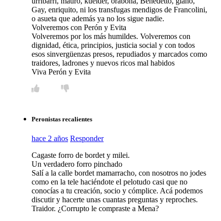
urribarri, mauro, kueider, orabona, Benedetto, giano,
Gay, enriquito, ni los transfugas mendigos de Francolini,
o asueta que además ya no los sigue nadie.
Volveremos con Perón y Evita
Volveremos por los más humildes. Volveremos con
dignidad, ética, principios, justicia social y con todos
esos sinvergüenzas presos, repudiados y marcados como
traidores, ladrones y nuevos ricos mal habidos
Viva Perón y Evita
Peronistas recalientes
hace 2 años
Responder
Cagaste forro de bordet y milei.
Un verdadero forro pinchado
Salí a la calle bordet mamarracho, con nosotros no jodes
como en la tele haciéndote el pelotudo casi que no
conocías a tu creación, socio y cómplice. Acá podemos
discutir y hacerte unas cuantas preguntas y reproches.
Traidor. ¿Corrupto le compraste a Mena?