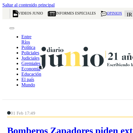
Saltar al contenido principal
VIDEOS JUNIO
INFORMES ESPECIALES
OPINION
IR
Entre
Ríos
Política
Policiales
Judiciales
Gremiales
Economía
Educación
El país
Mundo
01 Feb 17:49
Bomberos Zapadores piden ext