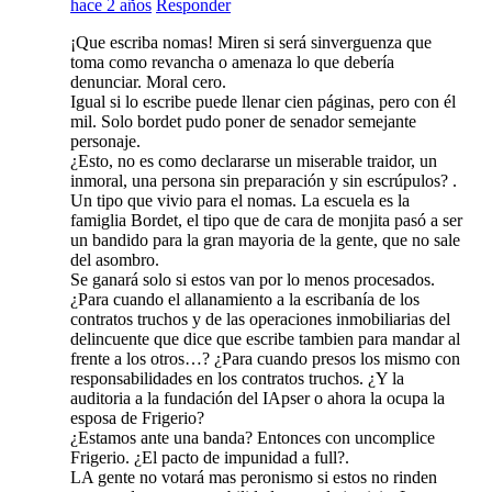
hace 2 años
Responder
¡Que escriba nomas! Miren si será sinverguenza que
toma como revancha o amenaza lo que debería
denunciar. Moral cero.
Igual si lo escribe puede llenar cien páginas, pero con él
mil. Solo bordet pudo poner de senador semejante
personaje.
¿Esto, no es como declararse un miserable traidor, un
inmoral, una persona sin preparación y sin escrúpulos? .
Un tipo que vivio para el nomas. La escuela es la
famiglia Bordet, el tipo que de cara de monjita pasó a ser
un bandido para la gran mayoria de la gente, que no sale
del asombro.
Se ganará solo si estos van por lo menos procesados.
¿Para cuando el allanamiento a la escribanía de los
contratos truchos y de las operaciones inmobiliarias del
delincuente que dice que escribe tambien para mandar al
frente a los otros…? ¿Para cuando presos los mismo con
responsabilidades en los contratos truchos. ¿Y la
auditoria a la fundación del IApser o ahora la ocupa la
esposa de Frigerio?
¿Estamos ante una banda? Entonces con uncomplice
Frigerio. ¿El pacto de impunidad a full?.
LA gente no votará mas peronismo si estos no rinden