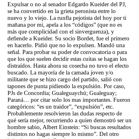
Expulsar o no al senador Edgardo Kueider del PJ,
se ha convertido en la grieta peronista entre lo
nuevo y lo viejo. La runfla pejotista del hoy por ti
mañana por mi, apela a los “códigos” (que no es
más que complicidad con el sinverguenza), y
defiende a Kueider. Su socio Bordet, fue el primero
en hacerlo. Pidió que no lo expulsen. Mandó una
señal. Para probar su poder de convocatoria o para
que los que suelen decidir estas cuitas se hagan los
distraídos. Hasta ahora su cosecha no tuvo el efecto
buscado. La mayoría de la camada joven y/o
militante que se hizo cargo del partido, salió con
tapones de punta pidiendo la expulsión. Por caso,
PJs de Concordia; Gualeguaychú; Gualeguay;
Paraná… por citar solo los mas importantes. Fueron
categóricos: “es un traidor”, “expulsión”, etc.
Probablemente resolvieron las dudas respecto de
qué sería mejor, recurriendo a quien demostró ser un
hombre sabio, Albert Einstein: “Si buscas resultados
distintos no hagas siempre lo mismo”. Del otro