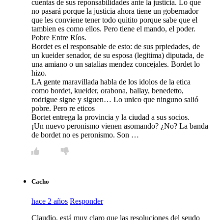
cuentas de sus reponsabilidades ante la justicia. Lo que
no pasará porque la justicia ahora tiene un gobernador
que les conviene tener todo quitito porque sabe que el
tambien es como ellos. Pero tiene el mando, el poder.
Pobre Entre Ríos.
Bordet es el responsable de esto: de sus prpiedades, de
un kueider senador, de su esposa (legitima) diputada, de
una amiano o un satalias mendez concejales. Bordet lo
hizo.
LA gente maravillada habla de los idolos de la etica
como bordet, kueider, orabona, ballay, benedetto,
rodrigue signe y siguen… Lo unico que ninguno salió
pobre. Pero re eticos
Bortet entrega la provincia y la ciudad a sus socios.
¡Un nuevo peronismo vienen asomando? ¿No? La banda
de bordet no es peronismo. Son …
Cacho
hace 2 años
Responder
Claudio, está muy claro que las resoluciones del seudo