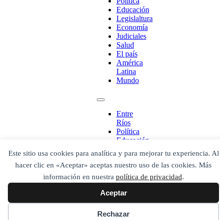
Política
Educación
Legislaltura
Economía
Judiciales
¡Ponete en contacto!
Salud
El país
América
Latina
Mundo
Escribe aquí abajo lo que desees buscar
luego presiona el botón "buscar"
Buscar
Buscar
Entre
O bien prueba
Ríos
Buscar en el archivo
Política
Educación
Legislaltura
Este sitio usa cookies para analítica y para mejorar tu experiencia. Al
Economía
hacer clic en «Aceptar» aceptas nuestro uso de las cookies. Más
Judiciales
Salud
información en nuestra
política de privacidad
.
El país
Aceptar
América
Latina
Mundo
Rechazar