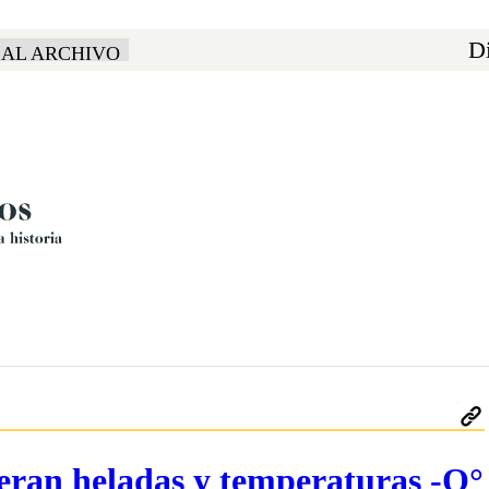
Di
 AL ARCHIVO
peran heladas y temperaturas -O°