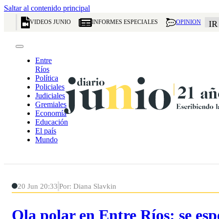
Saltar al contenido principal
VIDEOS JUNIO
INFORMES ESPECIALES
OPINION
IR
Entre
Ríos
Política
Policiales
Judiciales
Gremiales
Economía
Educación
El país
Mundo
20 Jun 20:33
Por: Diana Slavkin
Ola polar en Entre Ríos: se es