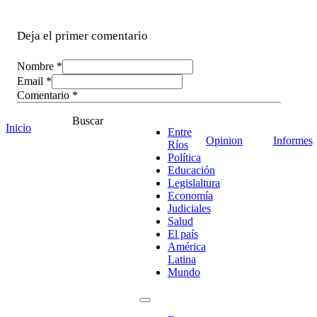
Deja el primer comentario
Nombre *
Email *
Comentario
*
Buscar
Inicio
Entre
Opinion
Informes
Ríos
Política
Educación
Legislaltura
Economía
Judiciales
Salud
El país
América
Latina
Mundo
¡Ponete en contacto!