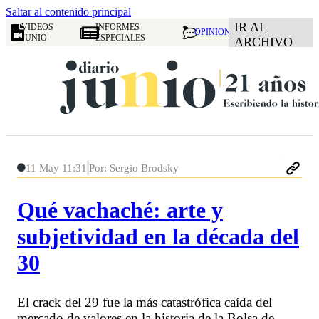
Saltar al contenido principal
IR AL
VIDEOS
INFORMES
OPINION
JUNIO
ESPECIALES
ARCHIVO
11 May 11:31
Por: Sergio Brodsky
Qué vachaché: arte y
subjetividad en la década del
30
El crack del 29 fue la más catastrófica caída del
mercado de valores en la historia de la Bolsa de