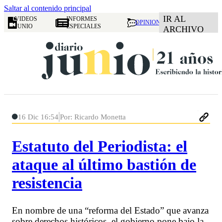
Saltar al contenido principal
IR AL
VIDEOS
INFORMES
OPINION
JUNIO
ESPECIALES
ARCHIVO
16 Dic 16:54
Por: Ricardo Monetta
Estatuto del Periodista: el
ataque al último bastión de
resistencia
En nombre de una “reforma del Estado” que avanza
sobre derechos históricos, el gobierno pone bajo la