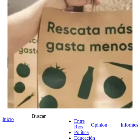
Buscar
Inicio
Entre
Opinion
Informes
Ríos
Política
Educación