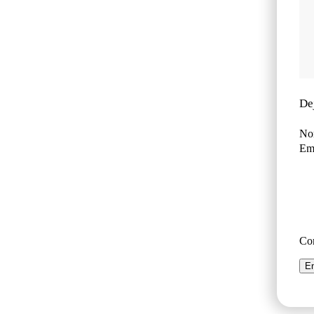
De
No
Ema
Co