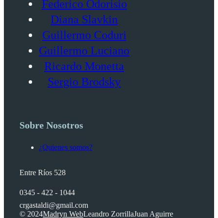
Federico Odorisio
Diana Slavkin
Guillermo Coduri
Guillermo Luciano
Ricardo Monetta
Sergio Brodsky
Sobre Nosotros
¿Quienes somos?
Entre Ríos 528
0345 - 422 - 1044
crgastaldi@gmail.com
© 2024
Madryn Web
Leandro Zorrilla
Juan Aguirre