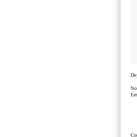
De
No
Ema
Co