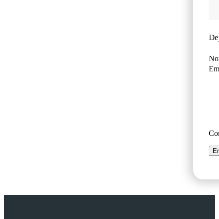
De
No
Ema
Co