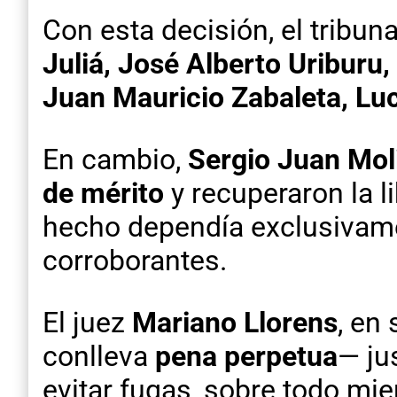
Con esta decisión, el tribun
Juliá, José Alberto Uriburu,
Juan Mauricio Zabaleta, Lu
En cambio,
Sergio Juan Mol
de mérito
y recuperaron la li
hecho dependía exclusivamen
corroborantes.
El juez
Mariano Llorens
, en
conlleva
pena perpetua
— ju
evitar fugas, sobre todo mi