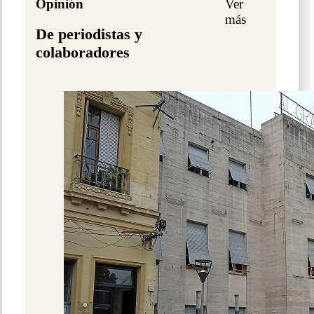
Opinión
Ver
más
De periodistas y
colaboradores