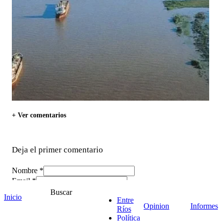
+ Ver comentarios
Deja el primer comentario
Nombre *
Email *
Comentario
*
Buscar
Inicio
Entre
Opinion
Informes
Ríos
Política