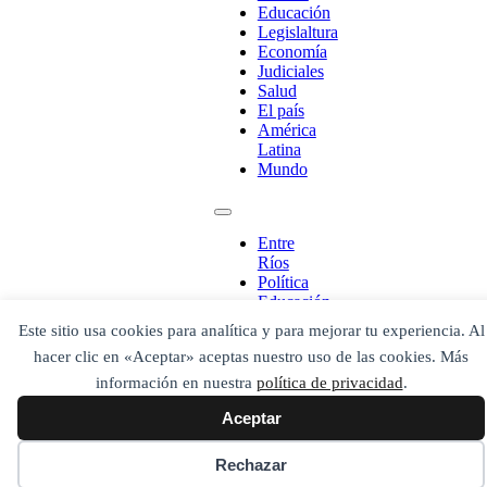
Educación
Legislaltura
Economía
Judiciales
Salud
El país
América
Latina
Mundo
¡Ponete en contacto!
Entre
Ríos
Política
Educación
Legislaltura
Este sitio usa cookies para analítica y para mejorar tu experiencia. Al
Economía
Escribe aquí abajo lo que desees buscar
hacer clic en «Aceptar» aceptas nuestro uso de las cookies. Más
Judiciales
luego presiona el botón "buscar"
Salud
información en nuestra
política de privacidad
.
Buscar
Buscar
El país
O bien prueba
Aceptar
América
Buscar en el archivo
Latina
Mundo
Rechazar