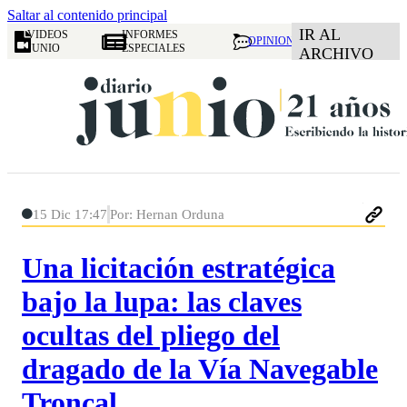
Saltar al contenido principal
IR AL
VIDEOS
INFORMES
OPINION
JUNIO
ESPECIALES
ARCHIVO
15 Dic 17:47
Por: Hernan Orduna
Una licitación estratégica
bajo la lupa: las claves
ocultas del pliego del
dragado de la Vía Navegable
Troncal