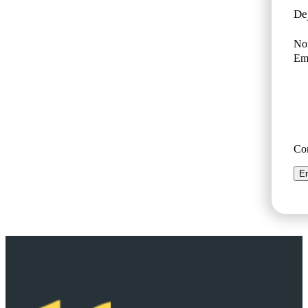
De
No
Ema
Co