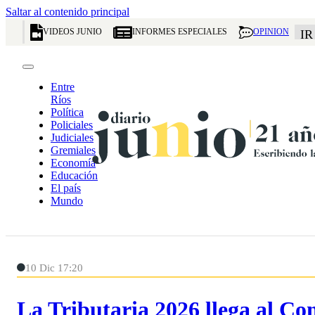
Saltar al contenido principal
VIDEOS JUNIO
INFORMES ESPECIALES
OPINION
IR
Entre
Ríos
Política
Policiales
Judiciales
Gremiales
Economía
Educación
El país
Mundo
10 Dic 17:20
La Tributaria 2026 llega al C