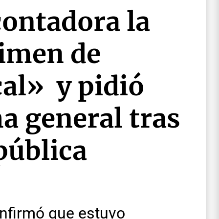
contadora la
gimen de
al» y pidió
ma general tras
pública
onfirmó que estuvo