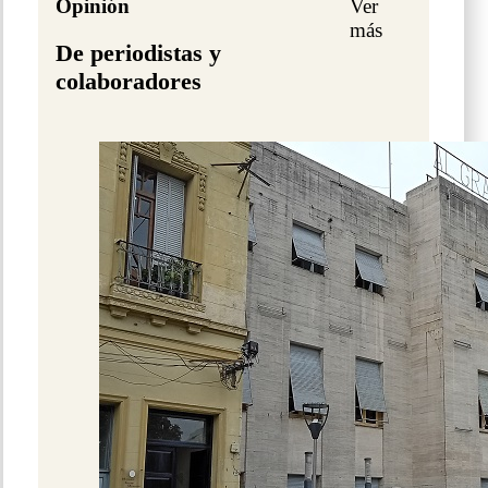
Opinión
Ver
más
De periodistas y
colaboradores