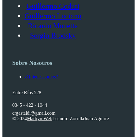
Guillermo Coduri
Guillermo Luciano
Ricardo Monetta
Sergio Brodsky
Sobre Nosotros
¿Quienes somos?
Entre Ríos 528
0345 - 422 - 1044
crgastaldi@gmail.com
© 2024
Madryn Web
Leandro Zorrilla
Juan Aguirre