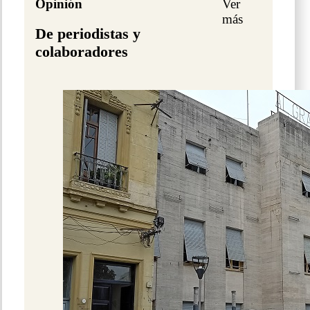
Opinión
Ver
más
De periodistas y
colaboradores