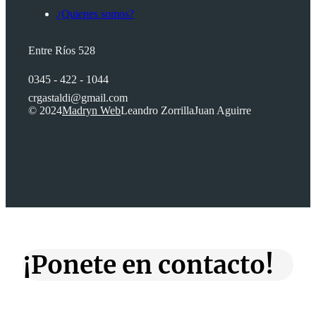
s
¿Quienes somos?
,
Entre Ríos 528
s
0345 - 422 - 1044
e
crgastaldi@gmail.com
© 2024
Madryn Web
Leandro Zorrilla
Juan Aguirre
p
i
s
o
t
e
¡Ponete en contacto!
e
e