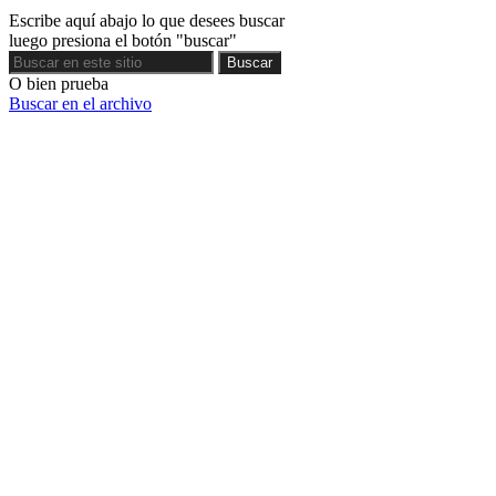
Escribe aquí abajo lo que desees buscar
l
luego presiona el botón "buscar"
Buscar
Buscar
d
O bien prueba
Buscar en el archivo
e
r
e
c
h
o
a
l
a
v