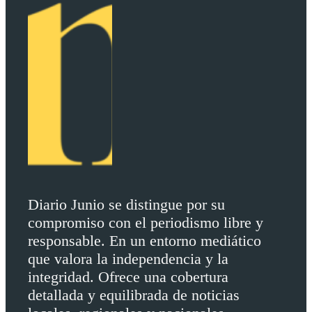
,
e
n
c
u
a
l
Diario Junio se distingue por su
q
compromiso con el periodismo libre y
u
responsable. En un entorno mediático
que valora la independencia y la
i
integridad. Ofrece una cobertura
e
detallada y equilibrada de noticias