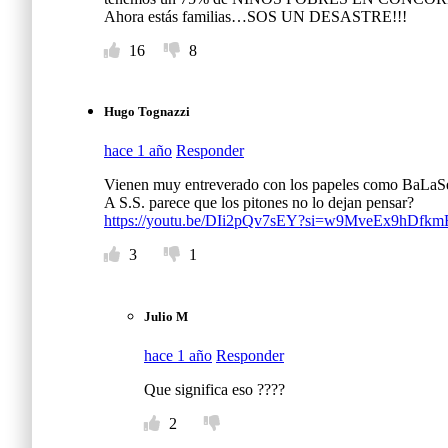
Ahora estás familias…SOS UN DESASTRE!!!
b
16
8
i
l
Hugo Tognazzi
i
hace 1 año
Responder
t
Vienen muy entreverado con los papeles como BaLaS
A S.S. parece que los pitones no lo dejan pensar?
a
https://youtu.be/DIi2pQv7sEY?si=w9MveEx9hDfk
l
3
1
a
Julio M
p
hace 1 año
Responder
o
Que significa eso ????
s
2
i