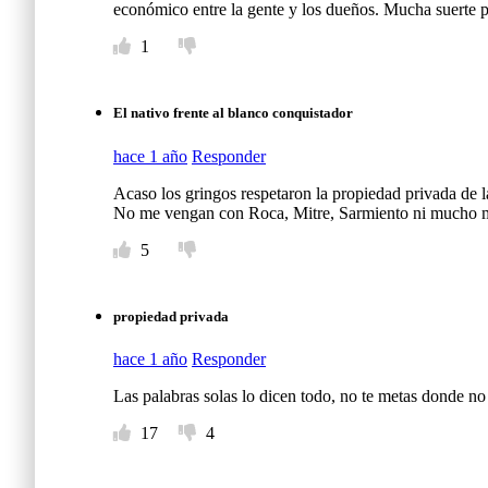
económico entre la gente y los dueños. Mucha suerte pa
n
1
o
s
El nativo frente al blanco conquistador
o
hace 1 año
Responder
l
Acaso los gringos respetaron la propiedad privada de 
No me vengan con Roca, Mitre, Sarmiento ni mucho meno
o
5
e
s
propiedad privada
u
hace 1 año
Responder
n
Las palabras solas lo dicen todo, no te metas donde n
17
4
p
r