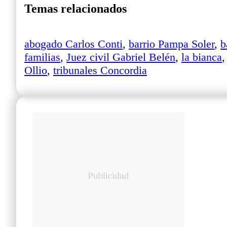
5
Temas relacionados
,
i
abogado Carlos Conti
,
barrio Pampa Soler
,
b
familias
,
Juez civil Gabriel Belén
,
la bianca
g
Ollio
,
tribunales Concordia
n
o
r
e
e
s
a
n