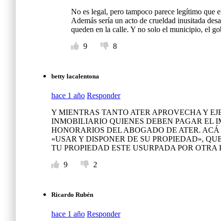
r
No es legal, pero tampoco parece legítimo que 
e
Además sería un acto de crueldad inusitada desal
queden en la calle. Y no solo el municipio, el g
c
9
8
e
d
betty lacalentona
e
hace 1 año
Responder
n
Y MIENTRAS TANTO ATER APROVECHA Y EJ
INMOBILIARIO QUIENES DEBEN PAGAR EL 
t
HONORARIOS DEL ABOGADO DE ATER. ACÁ
«USAR Y DISPONER DE SU PROPIEDAD», QU
e
TU PROPIEDAD ESTE USURPADA POR OTRA
n
9
2
e
Ricardo Rubén
f
hace 1 año
Responder