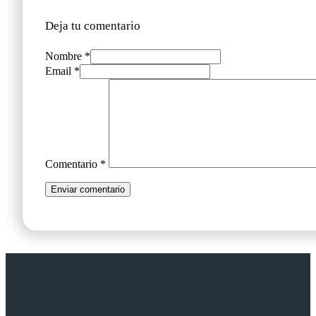
b
Deja tu comentario
i
Nombre *
Email *
l
i
d
a
Comentario
*
d
d
e
q
u
e