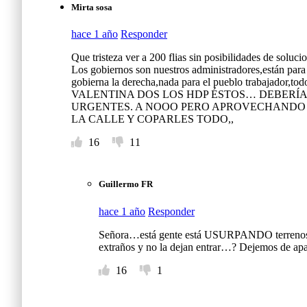
Mirta sosa
e
hace 1 año
Responder
c
Que tristeza ver a 200 flias sin posibilidades de solucio
Los gobiernos son nuestros administradores,están para
e
gobierna la derecha,nada para el pueblo trabajador,todo 
VALENTINA DOS LOS HDP ÉSTOS… DEBERÍA
d
URGENTES. A NOOO PERO APROVECHANDO Q
LA CALLE Y COPARLES TODO,,
e
16
11
n
t
Guillermo FR
e
hace 1 año
Responder
p
Señora…está gente está USURPANDO terrenos qu
extraños y no la dejan entrar…? Dejemos de ap
e
16
1
l
i