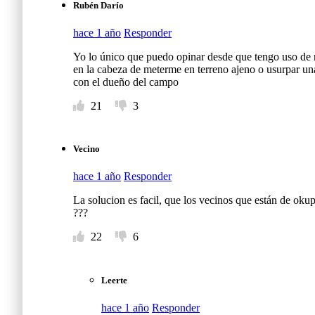
Rubén Darío
g
hace 1 año
Responder
r
Yo lo único que puedo opinar desde que tengo uso de 
en la cabeza de meterme en terreno ajeno o usurpar un
o
con el dueño del campo
s
21
3
o
Vecino
:
e
hace 1 año
Responder
La solucion es facil, que los vecinos que están de oku
s
???
u
22
6
n
Leerte
p
hace 1 año
Responder