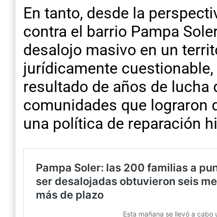
En tanto, desde la perspect
contra el barrio Pampa Soler
desalojo masivo en un terri
jurídicamente cuestionable,
resultado de años de lucha 
comunidades que lograron q
una política de reparación hi
Q
u
e
u