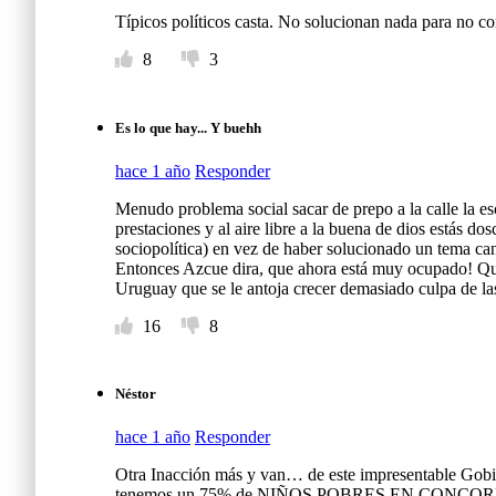
a
Típicos políticos casta. No solucionan nada para no c
s
8
3
t
o
Es lo que hay... Y buehh
hace 1 año
Responder
p
Menudo problema social sacar de prepo a la calle la es
o
prestaciones y al aire libre a la buena de dios estás d
sociopolítica) en vez de haber solucionado un tema c
r
Entonces Azcue dira, que ahora está muy ocupado! Que l
Uruguay que se le antoja crecer demasiado culpa de las
q
16
8
u
e
Néstor
h
hace 1 año
Responder
Otra Inacción más y van… de este impresentable Go
a
tenemos un 75% de NIÑOS POBRES EN CONCORDIA, no 