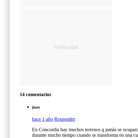
o
r
m
a
v
i
g
e
14 comentarios
n
juan
t
hace 1 año
Responder
e
En Concordia hay muchos terrenos q jamás se ocuparon
,
durante mucho tiempo cuando se transforma en una cue