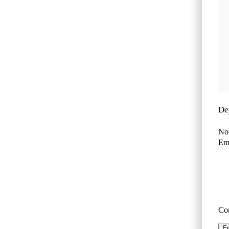
De
No
Ema
Co