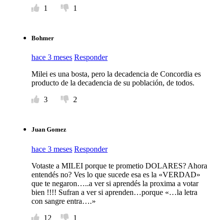
1
1
Bohmer
hace 3 meses
Responder
Milei es una bosta, pero la decadencia de Concordia es
producto de la decadencia de su población, de todos.
3
2
Juan Gomez
hace 3 meses
Responder
Votaste a MILEI porque te prometio DOLARES? Ahora
entendés no? Ves lo que sucede esa es la «VERDAD»
que te negaron…..a ver si aprendés la proxima a votar
bien !!!! Sufran a ver si aprenden…porque «…la letra
con sangre entra….»
12
1