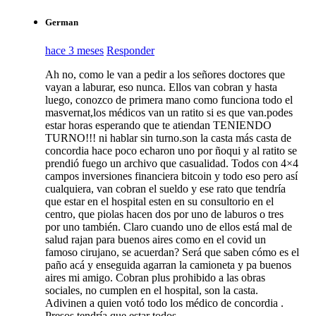
German
hace 3 meses
Responder
Ah no, como le van a pedir a los señores doctores que
vayan a laburar, eso nunca. Ellos van cobran y hasta
luego, conozco de primera mano como funciona todo el
masvernat,los médicos van un ratito si es que van.podes
estar horas esperando que te atiendan TENIENDO
TURNO!!! ni hablar sin turno.son la casta más casta de
concordia hace poco echaron uno por ñoqui y al ratito se
prendió fuego un archivo que casualidad. Todos con 4×4
campos inversiones financiera bitcoin y todo eso pero así
cualquiera, van cobran el sueldo y ese rato que tendría
que estar en el hospital esten en su consultorio en el
centro, que piolas hacen dos por uno de laburos o tres
por uno también. Claro cuando uno de ellos está mal de
salud rajan para buenos aires como en el covid un
famoso cirujano, se acuerdan? Será que saben cómo es el
paño acá y enseguida agarran la camioneta y pa buenos
aires mi amigo. Cobran plus prohibido a las obras
sociales, no cumplen en el hospital, son la casta.
Adivinen a quien votó todo los médico de concordia .
Presos tendría que estar todos