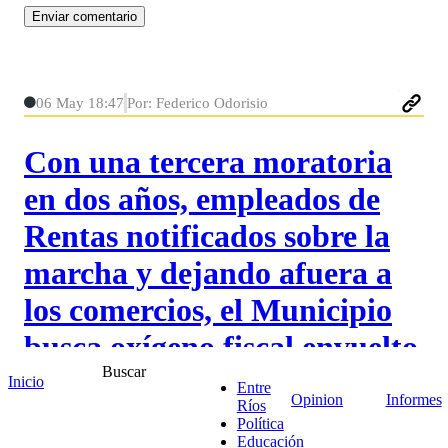
06 May 18:47
Por: Federico Odorisio
Con una tercera moratoria
en dos años, empleados de
Rentas notificados sobre la
marcha y dejando afuera a
los comercios, el Municipio
busca oxígeno fiscal envuelto
Buscar
en viejas contradicciones
Inicio
Entre
Opinion
Informes
Ríos
Política
El Concejo Deliberante de Concordia sancionó el
Educación