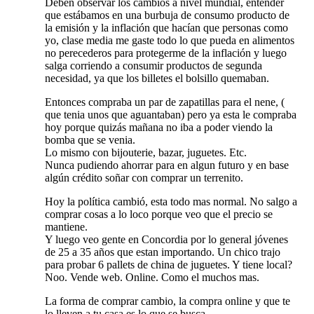
Deben observar los cambios a nivel mundial, entender
que estábamos en una burbuja de consumo producto de
la emisión y la inflación que hacían que personas como
yo, clase media me gaste todo lo que pueda en alimentos
no perecederos para protegerme de la inflación y luego
salga corriendo a consumir productos de segunda
necesidad, ya que los billetes el bolsillo quemaban.
Entonces compraba un par de zapatillas para el nene, (
que tenia unos que aguantaban) pero ya esta le compraba
hoy porque quizás mañana no iba a poder viendo la
bomba que se venia.
Lo mismo con bijouterie, bazar, juguetes. Etc.
Nunca pudiendo ahorrar para en algun futuro y en base
algún crédito soñar con comprar un terrenito.
Hoy la política cambió, esta todo mas normal. No salgo a
comprar cosas a lo loco porque veo que el precio se
mantiene.
Y luego veo gente en Concordia por lo general jóvenes
de 25 a 35 años que estan importando. Un chico trajo
para probar 6 pallets de china de juguetes. Y tiene local?
Noo. Vende web. Online. Como el muchos mas.
La forma de comprar cambio, la compra online y que te
lo lleven a tu casa es lo que se busca.