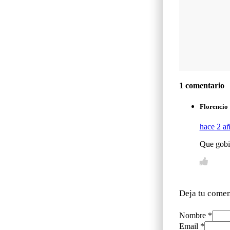
1 comentario
Florencio
hace 2 a
Que gobi
Deja tu comen
Nombre *
Email *