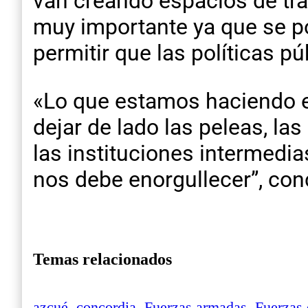
van creando espacios de tra
muy importante ya que se po
permitir que las políticas p
«Lo que estamos haciendo es
dejar de lado las peleas, la
las instituciones intermed
nos debe enorgullecer”, con
Temas relacionados
azcué
,
concordia
,
Fuerzas armadas
,
Fuerzas 