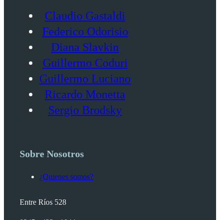
Claudio Gastaldi
Federico Odorisio
Diana Slavkin
Guillermo Coduri
Guillermo Luciano
Ricardo Monetta
Sergio Brodsky
Sobre Nosotros
¿Quienes somos?
Entre Ríos 528