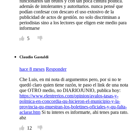
funcionarios tan brutos y con tan poca cintura política.
además de intolerantes y autoritarios. nunca pensé que
podían confesar con descaro el uso extosivo de la
publicidad de actos de gestión. no solo discriminan a
periodistas sino a los lectores que eligen este medio para
informarse
5
Claudio Gastaldi
hace 8 meses
Responder
Che Luis, en mi nota di argumentos pero, por si no te
quedó claro quien tiene razón, te paso el link de una nota
que OTRO medio, no DIARIOJUNIO, publica hoy:
https://www.elentrerios.com/opinion/avalos-tasas-y-
polmica-en-concordia-qu-hicieron-el-municipio-y-la-
provincia-qu-muestran-los-boletines-oficiales-y-qu-falta-
aclarar.htm
Si tu interes es informarte, ahi tenes para rato.
abz
12