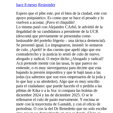
hace 8 meses
Responder
Espero que el pibe este, por el bien de la ciudad, este con
apoyo psiquiatrico. Es como que se hace el pesado y lo
vuelven a acostar. ¡Pavo el chiquilín!
Lo mismo pasó con Alejandro CArbó, le advirtió de la
ilegalidad de su candidatura a presidente de la UCR
(descontá que previamente se presentaba como
lustrasable del porteño frigerio – una táctuca demencial).
Se presentó igual. Lo impugnaron, insistió: lo sentaron
de culo. ¡Apeló! te das cuenta que apeló algo que era
contraderecho y la justicia lo sentó de culo de nuevo.
abogado y radical. O mejor dicho ¿Abogado y radical?
Acá pretende mentir con las tasas, lo que parece no
entiende, o es muy sinverguenza para decirte que esta
bajando la presión impositiva y que le bajó tasas a las
jodas (ya sabemos que son esos empresarios de la joda y
lo que hay a su alrededor). Algo que es muy sencillo
para el ciudadano: que puede hacerlo el o pedirla a las
pibitas de Kika o a la Sra: si compara las boletas de
diciembre 2024 y las de diciembre 2025. O se le
rellenaron el culo de pasto nuevamente. Y encima se
mete con la trayectoria de Gastaldi, y con el oficio de
periodista. O con la del Dr Benedetto que no solo escribe