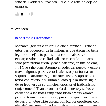
seno del Gobierno Provincial, al cual Azcue no deja de
ensalzar.
8
Ave Azcue
hace 8 meses
Responder
Monarca, gerarca o cesar? Lo que diferencia Azcue de
estos tres poderosos de la historia es que Azcue no tiene
legiones ni ejército para salir a cortar cabezas, sin
embargo sabe que el Radicalismo es empleado por su
sello para probar suerte y candidatearce, en una de esas,
… ! Y le salió bien! Asumió el poder del pueblo y entro a
mover algunas piezas, esto le alcanzó para formar un
séquito de alcahuetes ( entre oficialismo y oposición)
todos con miedo le susurran al oído que la suerte sigue
de su lado ya que su principal opositor el justicialismo
cruje como el Titanic con herida de muerte y se los ve
corriendo a los botes canjeando ideales y sus valores
para no terminar en el fondo, por cierto que tienen pies
de barro…¡ Que triste escena política ver opositores con
pies de barro entrando a las lanchas antes que los alcance