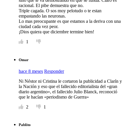
sino que te va demostrando en que se funda. Claro es
racional. El pibe demuestra que no.
Triple cagada. O sos moy pelotudo o te estan
empastando las neuronas.
Lo mas preocupante es que estamos a la deriva con una
ciudad cada vez peor.
¡Dios quiera que diciembre termine bien!
1
Omar
hace 8 meses
Responder
Ni Néstor ni Cristina le cortaron la publicidad a Clarín y
la Nación y eso que el fallecido editorialista del «gran
diario argentino», el fallecido Julio Blanck, reconoció
que le hacían «periodismo de Guerra»
2
1
Pablito