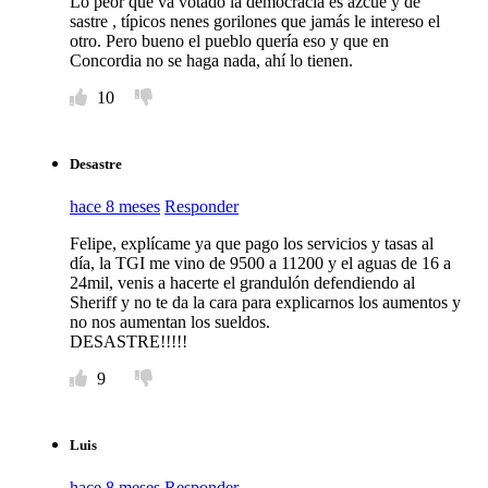
Lo peor que va votado la democracia es azcue y de
sastre , típicos nenes gorilones que jamás le intereso el
otro. Pero bueno el pueblo quería eso y que en
Concordia no se haga nada, ahí lo tienen.
10
Desastre
hace 8 meses
Responder
Felipe, explícame ya que pago los servicios y tasas al
día, la TGI me vino de 9500 a 11200 y el aguas de 16 a
24mil, venis a hacerte el grandulón defendiendo al
Sheriff y no te da la cara para explicarnos los aumentos y
no nos aumentan los sueldos.
DESASTRE!!!!!
9
Luis
hace 8 meses
Responder