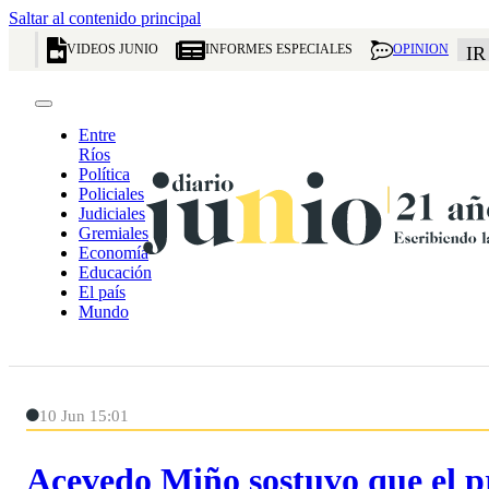
Saltar al contenido principal
VIDEOS JUNIO
INFORMES ESPECIALES
OPINION
IR
Entre
Ríos
Política
Policiales
Judiciales
Gremiales
Economía
Educación
El país
Mundo
10 Jun 15:01
Acevedo Miño sostuvo que el pr