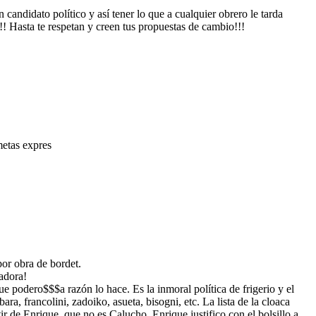
candidato político y así tener lo que a cualquier obrero le tarda
!!! Hasta te respetan y creen tus propuestas de cambio!!!
metas expres
por obra de bordet.
ladora!
e podero$$$a razón lo hace. Es la inmoral política de frigerio y el
ra, francolini, zadoiko, asueta, bisogni, etc. La lista de la cloaca
ir de Enrique, que no es Calucho. Enrique justifico con el bolsillo a