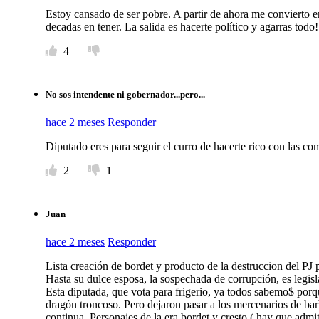
Estoy cansado de ser pobre. A partir de ahora me convierto en 
decadas en tener. La salida es hacerte político y agarras todo
4
No sos intendente ni gobernador...pero...
hace 2 meses
Responder
Diputado eres para seguir el curro de hacerte rico con las co
2
1
Juan
hace 2 meses
Responder
Lista creación de bordet y producto de la destruccion del PJ 
Hasta su dulce esposa, la sospechada de corrupción, es legis
Esta diputada, que vota para frigerio, ya todos sabemo$ porqu
dragón troncoso. Pero dejaron pasar a los mercenarios de barba
continua. Personajes de la era bordet y cresto ( hay que admit